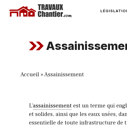
Aller
LÉGISLATIO
au
contenu
Assainisseme
Accueil
»
Assainissement
L’
assainissement
est un terme qui englo
et solides, ainsi que les eaux usées, d
essentielle de toute infrastructure de